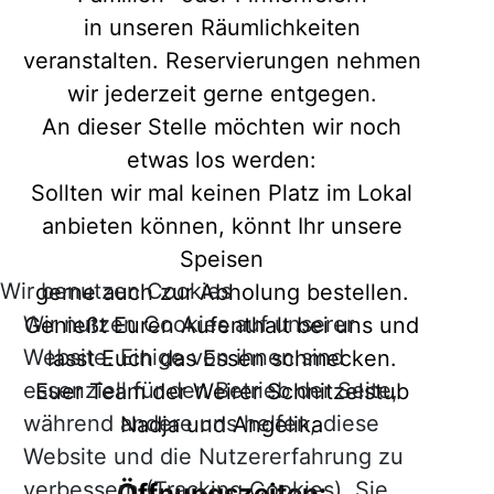
in unseren Räumlichkeiten
veranstalten. Reservierungen nehmen
wir jederzeit gerne entgegen.
An dieser Stelle möchten wir noch
etwas los werden:
Sollten wir mal keinen Platz im Lokal
anbieten können, könnt Ihr unsere
Speisen
Wir benutzen Cookies
gerne auch zur Abholung bestellen.
Wir nutzen Cookies auf unserer
Genießt Euren Aufenthalt bei uns und
Website. Einige von ihnen sind
lasst Euch das Essen schmecken.
essenziell für den Betrieb der Seite,
Euer Team der Weirer Schnitzelstub
während andere uns helfen, diese
Nadja und Angelika
Website und die Nutzererfahrung zu
verbessern (Tracking Cookies). Sie
Öffnungszeiten: