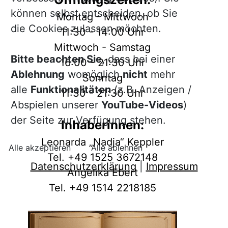
können selbst entscheiden, ob Sie
Montag - Mittwoch
die Cookies zulassen möchten.
11:30 - 14:00 Uhr
Mittwoch - Samstag
Bitte beachten Sie,
dass bei einer
16:00 - 21:30 Uhr
Ablehnung
womöglich
nicht
mehr
Sonntag
alle
Funktionalitäten
(z.B. Anzeigen /
11:30 - 21:30 Uhr
Abspielen unserer
YouTube-Videos
)
der Seite zur Verfügung stehen.
Inhaberinnen:
Leonarda „Nadja“ Keppler
Alle akzeptieren
Alle ablehnen
Tel. +49 1525 3672148
Datenschutzerklärung
|
Impressum
Angelika Ebert
Tel. +49 1514 2218185