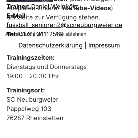
Trainer:
Daniel Weinkötz
Abspielen unserer
YouTube-Videos
)
E-Mail:
der Seite zur Verfügung stehen.
fussball_senioren2@scneuburgweier.de
Tel:
0176/ 31112562
Alle akzeptieren
Alle ablehnen
Datenschutzerklärung
|
Impressum
Trainingszeiten:
Dienstags und Donnerstags
19:00 - 20:30 Uhr
Trainingsort:
SC Neuburgweier
Pappelweg 103
76287 Rheinstetten