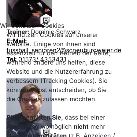
Wir benutzen Cookies
Trainer:
Dominic Schwarz
Wir nutzen Cookies auf unserer
E-Mail:
Website. Einige von ihnen sind
fussball_senioren2@scneuburgweier.de
essenziell für den Betrieb der Seite,
Tel:
01573/ 4353431
während andere uns helfen, diese
Website und die Nutzererfahrung zu
verbessern (Tracking Cookies). Sie
können selbst entscheiden, ob Sie
die Cookies zulassen möchten.
Bitte beachten Sie,
dass bei einer
Ablehnung
womöglich
nicht
mehr
alle
Funktionalitäten
(z.B. Anzeigen /