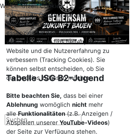
Wir benutzen Cookies
Wir nutzen Cookies auf unserer
Website. Einige von ihnen sind
essenziell für den Betrieb der Seite,
während andere uns helfen, diese
Website und die Nutzererfahrung zu
verbessern (Tracking Cookies). Sie
können selbst entscheiden, ob Sie
Tabelle JSG B2-Jugend
die Cookies zulassen möchten.
Bitte beachten Sie,
dass bei einer
Ablehnung
womöglich
nicht
mehr
alle
Funktionalitäten
(z.B. Anzeigen /
Suchen ...
Abspielen unserer
YouTube-Videos
)
der Seite zur Verfügung stehen.