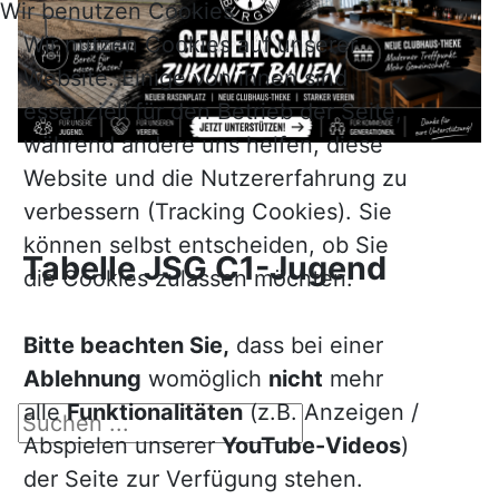
Wir benutzen Cookies
Wir nutzen Cookies auf unserer
Website. Einige von ihnen sind
essenziell für den Betrieb der Seite,
während andere uns helfen, diese
Website und die Nutzererfahrung zu
verbessern (Tracking Cookies). Sie
können selbst entscheiden, ob Sie
Tabelle JSG C1-Jugend
die Cookies zulassen möchten.
Bitte beachten Sie,
dass bei einer
Ablehnung
womöglich
nicht
mehr
alle
Funktionalitäten
(z.B. Anzeigen /
Suchen ...
Abspielen unserer
YouTube-Videos
)
der Seite zur Verfügung stehen.