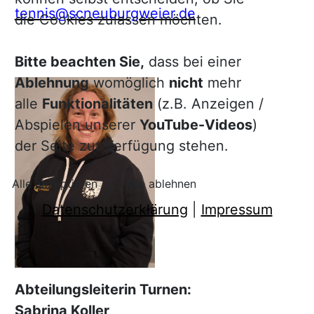
tennis@scneuburgweier.de
die Cookies zulassen möchten.
Bitte beachten Sie,
dass bei einer
Ablehnung
womöglich
nicht
mehr
alle
Funktionalitäten
(z.B. Anzeigen /
Abspielen unserer
YouTube-Videos
)
der Seite zur Verfügung stehen.
Alle akzeptieren
Alle ablehnen
Datenschutzerklärung
|
Impressum
Abteilungsleiterin Turnen:
Sabrina Koller