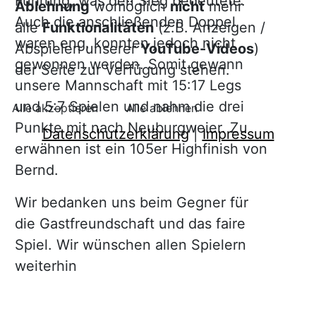
Führung, was den Sieg bedeutete.
Ablehnung
womöglich
nicht
mehr
Auch die anschließenden Doppel
alle
Funktionalitäten
(z.B. Anzeigen /
waren eng, konnten jedoch nicht
Abspielen unserer
YouTube-Videos
)
gewonnen werden. Somit gewann
der Seite zur Verfügung stehen.
unsere Mannschaft mit 15:17 Legs
und 5:7 Spielen und nahm die drei
Alle akzeptieren
Alle ablehnen
Punkte mit nach Neuburgweier. Zu
Datenschutzerklärung
|
Impressum
erwähnen ist ein 105er Highfinish von
Bernd.
Wir bedanken uns beim Gegner für
die Gastfreundschaft und das faire
Spiel. Wir wünschen allen Spielern
weiterhin