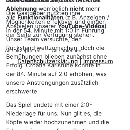
Ablehnung
womöglich
nicht
mehr
Die Gastgeber nutzten ihre
alle
Funktionalitäten
(z.B. Anzeigen /
Möglichkeiten effektiver und gingen
Abspielen unserer
YouTube-Videos
)
in der 54. Minute mit 1:0 in Führung.
der Seite zur Verfügung stehen.
Unser Team versuchte, den
Rückstand wettzumachen, doch die
Alle akzeptieren
Alle ablehnen
Bemühungen blieben zunächst ohne
Datenschutzerklärung
|
Impressum
Erfolg. Croatia Karlsruhe konnte in
der 84. Minute auf 2:0 erhöhen, was
unsere Anstrengungen zusätzlich
erschwerte.
Das Spiel endete mit einer 2:0-
Niederlage für uns. Nun gilt es, die
Köpfe wieder hochzunehmen und die