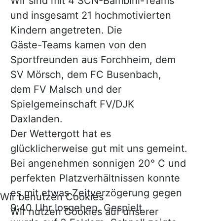
Wir sind mit 4 SCN-Bambini-Teams
und insgesamt 21 hochmotivierten
Kindern angetreten. Die
Gäste-Teams kamen von den
Sportfreunden aus Forchheim, dem
SV Mörsch, dem FC Busenbach,
dem FV Malsch und der
Spielgemeinschaft FV/DJK
Daxlanden.
Der Wettergott hat es
glücklicherweise gut mit uns gemeint.
Bei angenehmen sonnigen 20° C und
perfekten Platzverhältnissen konnte
es mit etwas Zeitverzögerung gegen
Wir benutzen Cookies
9:40 Uhr losgehen. Gespielt
Wir nutzen Cookies auf unserer