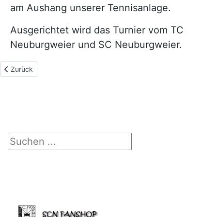
am Aushang unserer Tennisanlage.
Ausgerichtet wird das Turnier vom TC
Neuburgweier und SC Neuburgweier.
Vorheriger Beitrag: Trainingslager in Maierhöfen
Zurück
Suchen ...