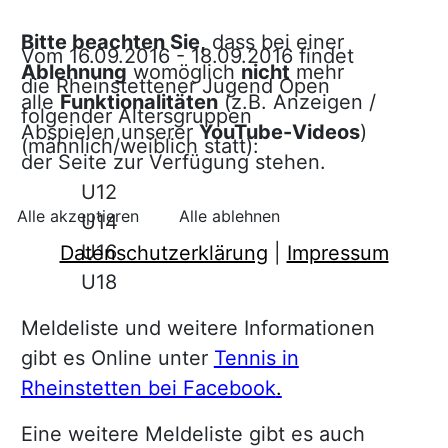
Bitte beachten Sie,
dass bei einer
Vom 16.09.2016 - 18.09.2016 findet
Ablehnung
womöglich
nicht
mehr
die Rheinstettener Jugend Open
alle
Funktionalitäten
(z.B. Anzeigen /
folgender Altersgruppen
Abspielen unserer
YouTube-Videos
)
(männlich/weiblich statt):
der Seite zur Verfügung stehen.
U12
Alle akzeptieren
Alle ablehnen
U14
U16
Datenschutzerklärung
|
Impressum
U18
Meldeliste und weitere Informationen
gibt es Online unter
Tennis in
Rheinstetten bei Facebook
.
Eine weitere Meldeliste gibt es auch