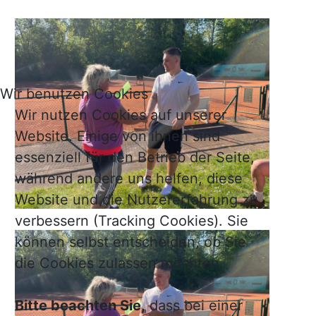
Wir benutzen Cookies
Wir nutzen Cookies auf unserer
Website. Einige von ihnen sind
essenziell für den Betrieb der Seite,
während andere uns helfen, diese
Website und die Nutzererfahrung zu
verbessern (Tracking Cookies). Sie
können selbst entscheiden, ob Sie
die Cookies zulassen möchten.
Bitte beachten Sie,
dass bei einer