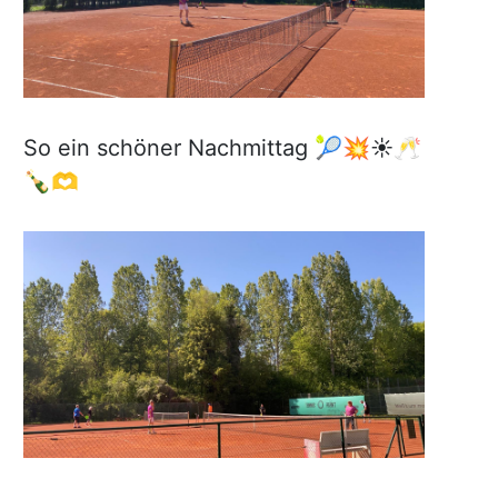
So ein schöner Nachmittag 🎾💥☀️🥂
🍾🫶