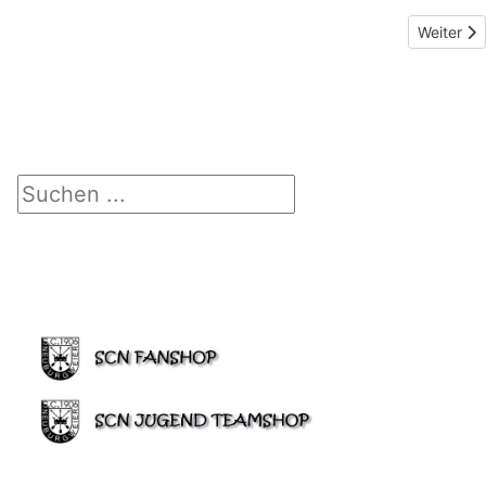
Nächster 
Weiter
Suchen ...