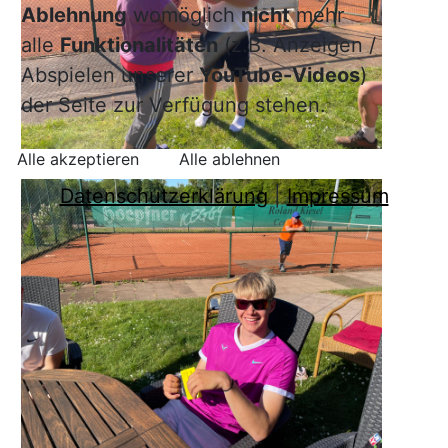
Ablehnung
womöglich
nicht
mehr
alle
Funktionalitäten
(z.B. Anzeigen /
Abspielen unserer
YouTube-Videos
)
der Seite zur Verfügung stehen.
Alle akzeptieren
Alle ablehnen
Datenschutzerklärung
|
Impressum